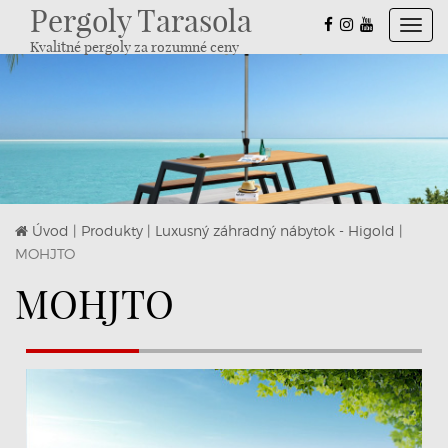
Pergoly Tarasola
Toggl
Kvalitné pergoly za rozumné ceny
navig
Úvod
|
Produkty
|
Luxusný záhradný nábytok - Higold
|
MOHJTO
MOHJTO