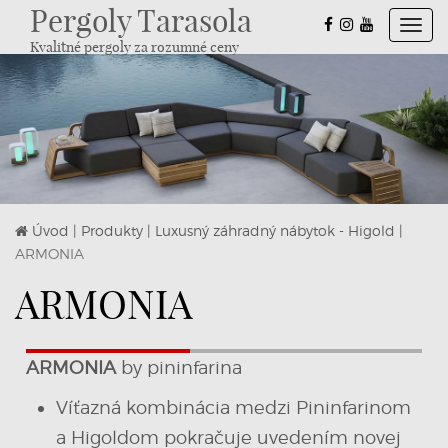
Pergoly Tarasola
Toggl
Kvalitné pergoly za rozumné ceny
navig
Úvod
|
Produkty
|
Luxusný záhradný nábytok - Higold
|
ARMONIA
ARMONIA
ARMONIA
by pininfarina
Víťazná kombinácia medzi Pininfarinom
a Higoldom pokračuje uvedením novej